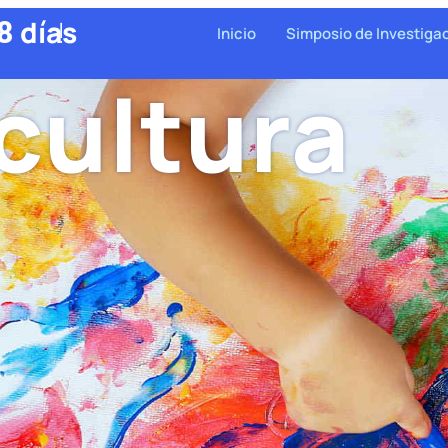
días
!
8
Inicio
Simposio de Investiga
cultura