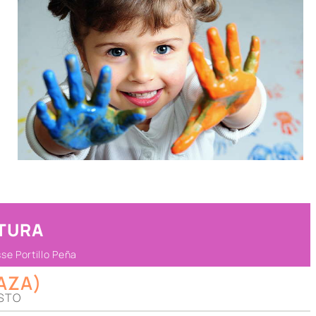
TURA
se Portillo Peña
AZA)
STO