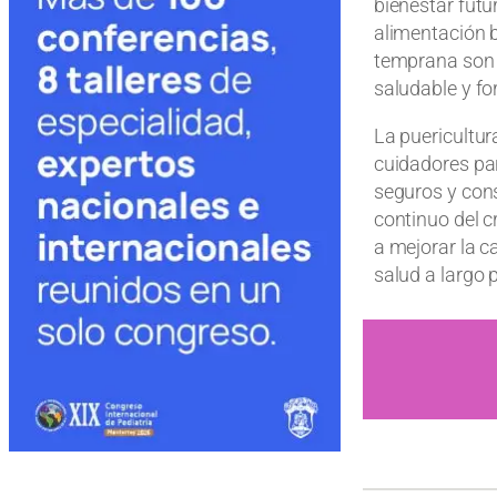
bienestar futu
alimentación b
temprana son 
saludable y fo
La puericultu
cuidadores par
seguros y cons
continuo del cr
a mejorar la c
salud a largo 