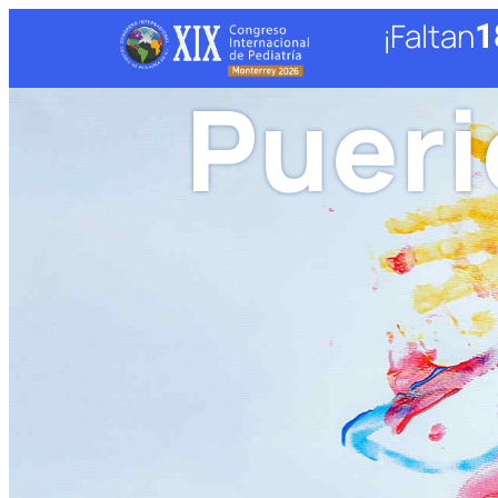
¡Faltan
1
Pueri