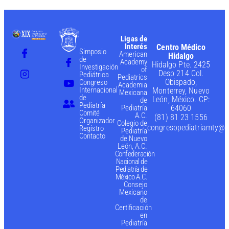
Ligas de
Interés
Centro Médico
Simposio
American
Hidalgo
de
Academy
Hidalgo Pte. 2425
Investigación
of
Desp 214 Col.
Pediátrica
Pediatrics
Obispado,
Congreso
Academia
Internacional
Monterrey, Nuevo
Mexicana
de
León, México. CP:
de
Pediatría
Pediatría
64060
Comité
A.C.
(81) 81 23 1556
Organizador
Colegio de
congresopediatriamty@g
Registro
Pediatría
Contacto
de Nuevo
León, A.C.
Confederación
Nacional de
Pediatría de
México A.C.
Consejo
Mexicano
de
Certificación
en
Pediatría